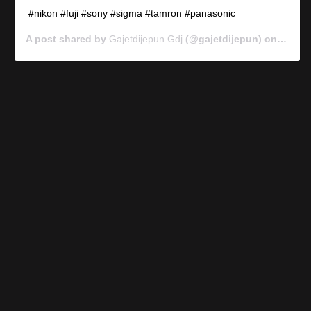
#nikon #fuji #sony #sigma #tamron #panasonic
A post shared by
Gajetdijepun Gdj
(@gajetdijepun) on
Jan 7,