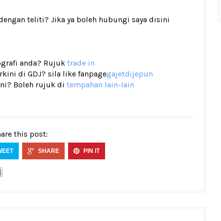
gan teliti? Jika ya boleh hubungi saya disini
tografi anda? Rujuk
trade in
ini di GDJ? sila like fanpage
gajetdijepun
ni? Boleh rujuk di
tempahan lain-lain
are this post:
WEET
SHARE
PIN IT