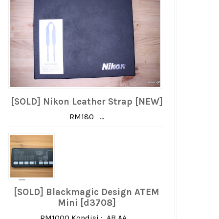
[SOLD] Nikon Leather Strap [NEW]
RM180 ...
[SOLD] Blackmagic Design ATEM
Mini [d3708]
RM1000 Kondisi : AB AA ...