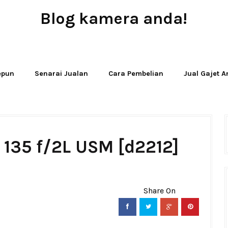
Blog kamera anda!
JUAL - BELI - SEWA PERALATAN KAMERA
Jepun
Senarai Jualan
Cara Pembelian
Jual Gajet 
 135 f/2L USM [d2212]