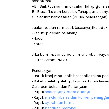
sempurna)
AB : Baik (Luaran minor calar, Tahap guna s
B : Biasa (Luaran bercalar, Tahap guna bany
C : Sedikit bermasalah (Rujuk penerangan)
Jualan adalah termasuk (asasnya jika tidak 
-Penutup depan belakang
-Hood
-Kotak
Jika berminat anda boleh menambah bayar
-Filter 72mm RM70
Penerangan
-Untuk imej yang lebih besar sila tekan p
-Bokeh meletup-letup, tapi tak boleh lawan
Cara pembelian dan Pertanyaan
-Rujuk
soalan yang biasa ditanya
-Rujuk
maklumbalas dan komen pelangga
-Rujuk
syarat dan terma
-Rujuk
panduan membeli