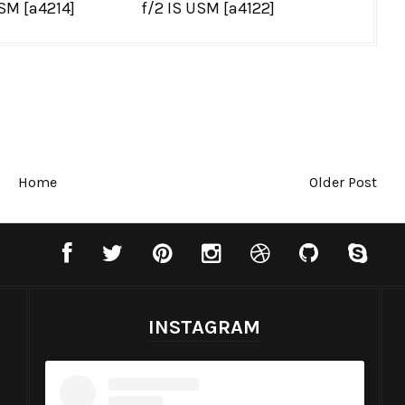
USM [a4214]
f/2 IS USM [a4122]
Home
Older Post
INSTAGRAM