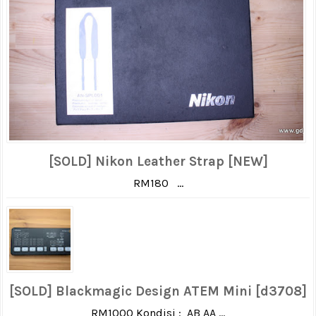
[SOLD] Nikon Leather Strap [NEW]
RM180 ...
[SOLD] Blackmagic Design ATEM Mini [d3708]
RM1000 Kondisi : AB AA ...