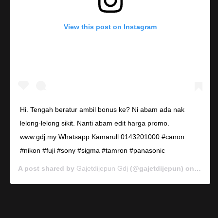
View this post on Instagram
Hi. Tengah beratur ambil bonus ke? Ni abam ada nak
lelong-lelong sikit. Nanti abam edit harga promo.
www.gdj.my Whatsapp Kamarull 0143201000 #canon
#nikon #fuji #sony #sigma #tamron #panasonic
A post shared by
Gajetdijepun Gdj
(@gajetdijepun) on
Jan 7,