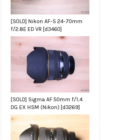
[SOLD] Nikon AF-S 24-70mm
f/2.8E ED VR [d3460]
[SOLD] Sigma AF 50mm f/1.4
DG EX HSM (Nikon) [d3269]