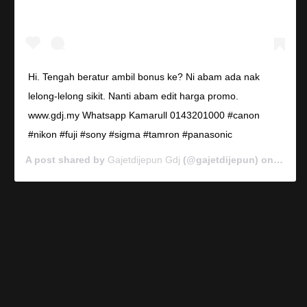
Hi. Tengah beratur ambil bonus ke? Ni abam ada nak
lelong-lelong sikit. Nanti abam edit harga promo.
www.gdj.my Whatsapp Kamarull 0143201000 #canon
#nikon #fuji #sony #sigma #tamron #panasonic
A post shared by
Gajetdijepun Gdj
(@gajetdijepun) on
Jan 7,