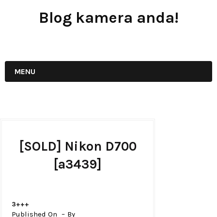
Blog kamera anda!
JUAL - BELI - SEWA PERALATAN KAMERA
MENU
[SOLD] Nikon D700
[a3439]
3+++
Published On
By