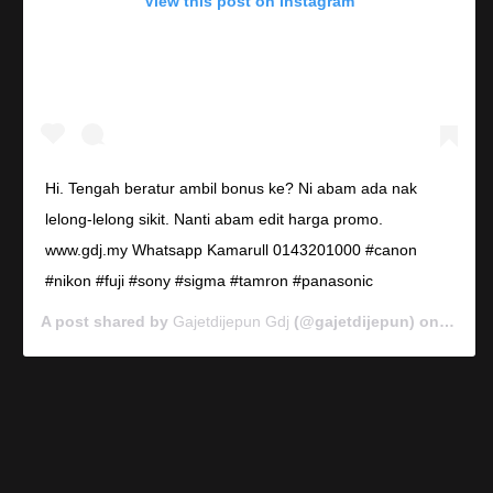
View this post on Instagram
Hi. Tengah beratur ambil bonus ke? Ni abam ada nak
lelong-lelong sikit. Nanti abam edit harga promo.
www.gdj.my Whatsapp Kamarull 0143201000 #canon
#nikon #fuji #sony #sigma #tamron #panasonic
A post shared by
Gajetdijepun Gdj
(@gajetdijepun) on
Jan 7,