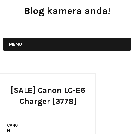
Blog kamera anda!
JUAL - BELI - SEWA PERALATAN KAMERA
MENU
[SALE] Canon LC-E6
Charger [3778]
CANO
N