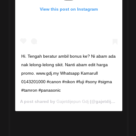
View this post on Instagram
Hi. Tengah beratur ambil bonus ke? Ni abam ada
nak lelong-lelong sikit. Nanti abam edit harga
promo. www.gdj.my Whatsapp Kamarull
0143201000 #canon #nikon #fuji #sony #sigma
#tamron #panasonic
A post shared by
Gajetdijepun Gdj
(@gajetdijepun) on
Ja