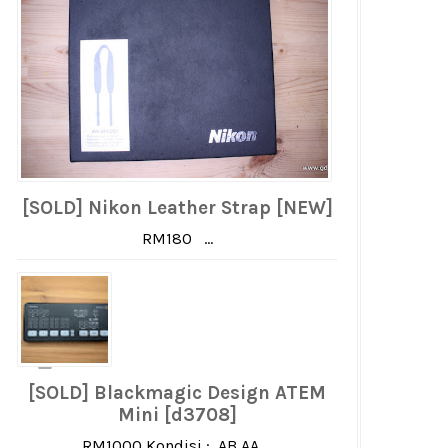
[SOLD] Nikon Leather Strap [NEW]
RM180 ...
[SOLD] Blackmagic Design ATEM
Mini [d3708]
RM1000 Kondisi : AB AA ...