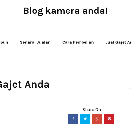
Blog kamera anda!
JUAL - BELI - SEWA PERALATAN KAMERA
Jepun
Senarai Jualan
Cara Pembelian
Jual Gajet 
Gajet Anda