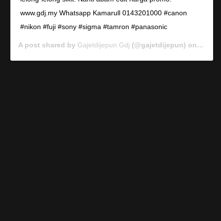
www.gdj.my Whatsapp Kamarull 0143201000 #canon
#nikon #fuji #sony #sigma #tamron #panasonic
A post shared by
Gajetdijepun Gdj
(@gajetdijepun) on
Jan 7,