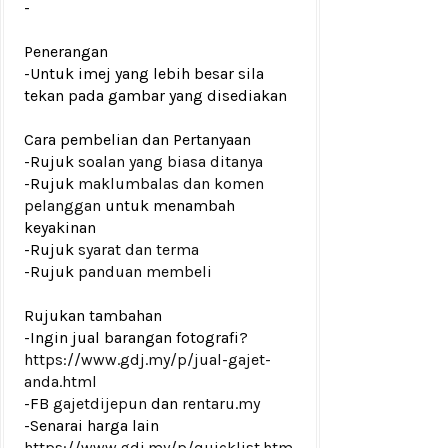
-
Penerangan
-Untuk imej yang lebih besar sila
tekan pada gambar yang disediakan
Cara pembelian dan Pertanyaan
-Rujuk
soalan yang biasa ditanya
-Rujuk
maklumbalas dan komen
pelanggan
untuk menambah
keyakinan
-Rujuk
syarat dan terma
-Rujuk
panduan membeli
Rujukan tambahan
-Ingin jual barangan fotografi?
https://www.gdj.my/p/jual-gajet-
anda.html
-FB
gajetdijepun
dan
rentaru.my
-Senarai harga lain
https://www.gdj.my/p/quicklist.htm