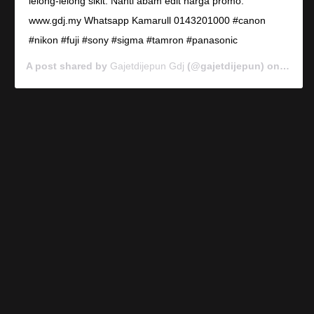
lelong-lelong sikit. Nanti abam edit harga promo.
www.gdj.my Whatsapp Kamarull 0143201000 #canon
#nikon #fuji #sony #sigma #tamron #panasonic
A post shared by
Gajetdijepun Gdj
(@gajetdijepun) on
Jan 7,