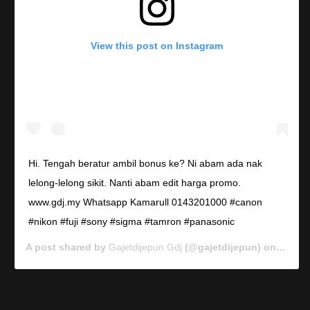
View this post on Instagram
Hi. Tengah beratur ambil bonus ke? Ni abam ada nak
lelong-lelong sikit. Nanti abam edit harga promo.
www.gdj.my Whatsapp Kamarull 0143201000 #canon
#nikon #fuji #sony #sigma #tamron #panasonic
A post shared by
Gajetdijepun Gdj
(@gajetdijepun) on
Jan 7,