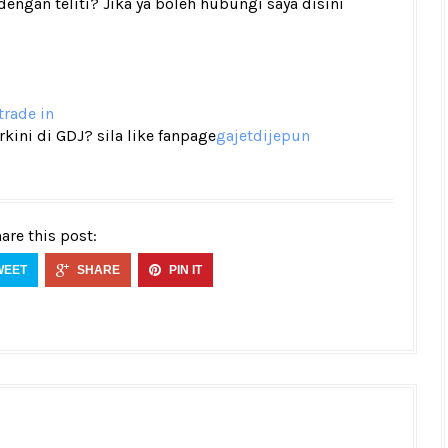
gan teliti? Jika ya boleh hubungi saya disini
trade in
ini di GDJ? sila like fanpage
gajetdijepun
are this post:
WEET
SHARE
PIN IT