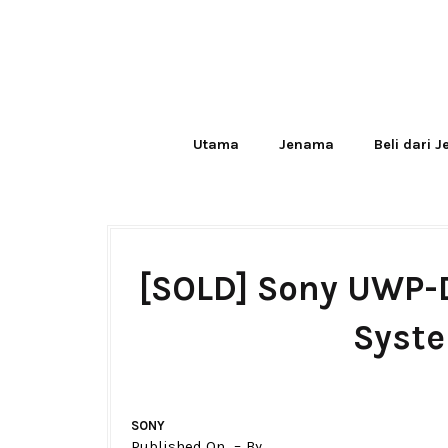
Utama
Jenama
Beli dari 
[SOLD] Sony UWP-D
Syste
SONY
Published On
By