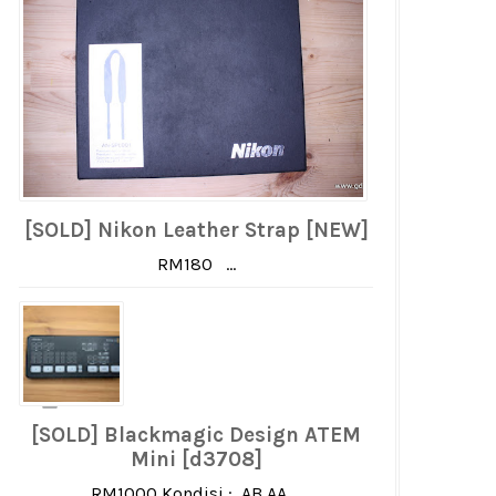
[SOLD] Nikon Leather Strap [NEW]
RM180 ...
[SOLD] Blackmagic Design ATEM
Mini [d3708]
RM1000 Kondisi : AB AA ...