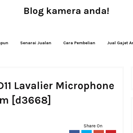
Blog kamera anda!
JUAL - BELI - SEWA PERALATAN KAMERA
Jepun
Senarai Jualan
Cara Pembelian
Jual Gajet 
11 Lavalier Microphone
m [d3668]