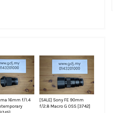
gma 16mm f/1.4
[SALE] Sony FE 90mm
ntemporary
f/2.8 Macro G OSS [3742]
[3745]