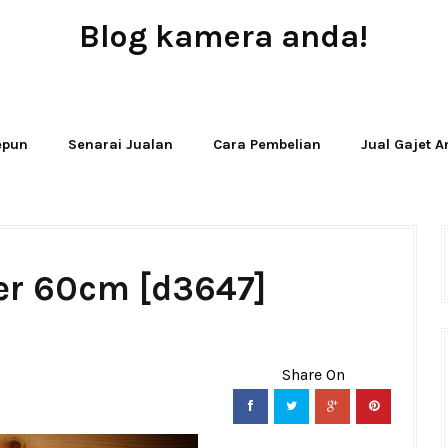
Blog kamera anda!
JUAL - BELI - SEWA PERALATAN KAMERA
Jepun
Senarai Jualan
Cara Pembelian
Jual Gajet 
der 60cm [d3647]