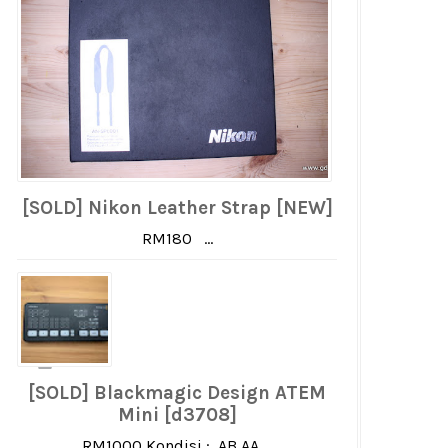
[SOLD] Nikon Leather Strap [NEW]
RM180 ...
[SOLD] Blackmagic Design ATEM
Mini [d3708]
RM1000 Kondisi : AB AA ...