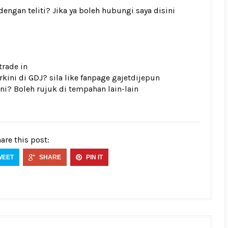
gan teliti? Jika ya boleh hubungi saya disini
trade in
kini di GDJ? sila like fanpage
gajetdijepun
ni? Boleh rujuk di
tempahan lain-lain
are this post:
WEET
SHARE
PIN IT