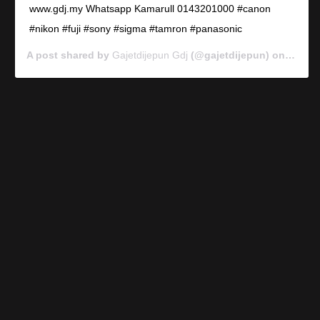
www.gdj.my Whatsapp Kamarull 0143201000 #canon
#nikon #fuji #sony #sigma #tamron #panasonic
A post shared by
Gajetdijepun Gdj
(@gajetdijepun) on
Jan 7,