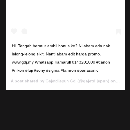
Hi. Tengah beratur ambil bonus ke? Ni abam ada nak
lelong-lelong sikit. Nanti abam edit harga promo.
www.gdj.my Whatsapp Kamarull 0143201000 #canon
#nikon #fuji #sony #sigma #tamron #panasonic
A post shared by
Gajetdijepun Gdj
(@gajetdijepun) on
Jan 7,