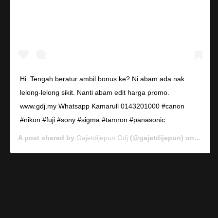
Hi. Tengah beratur ambil bonus ke? Ni abam ada nak
lelong-lelong sikit. Nanti abam edit harga promo.
www.gdj.my Whatsapp Kamarull 0143201000 #canon
#nikon #fuji #sony #sigma #tamron #panasonic
A post shared by
Gajetdijepun Gdj
(@gajetdijepun) on
Jan 7,