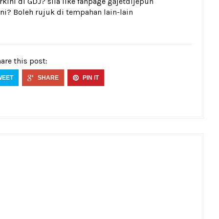
kini di GDJ? sila like fanpage
gajetdijepun
ni? Boleh rujuk di
tempahan lain-lain
are this post:
WEET
SHARE
PIN IT