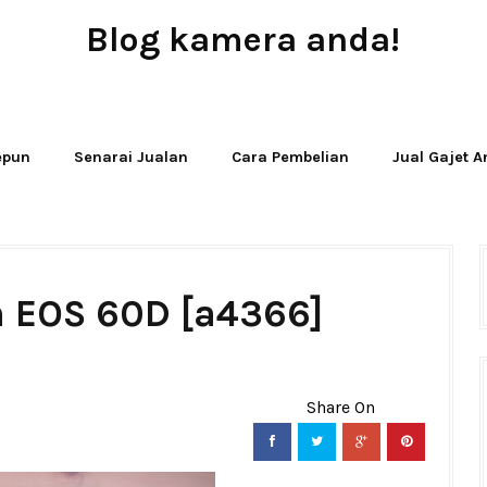
Blog kamera anda!
JUAL - BELI - SEWA PERALATAN KAMERA
Jepun
Senarai Jualan
Cara Pembelian
Jual Gajet 
n EOS 60D [a4366]