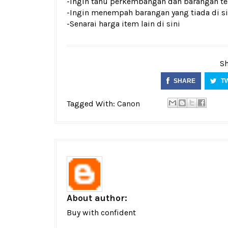
-Ingin tahu perkembangan dan barangan ter
-Ingin menempah barangan yang tiada di si
-Senarai harga item lain di
sini
Sh
SHARE
T
Tagged With:
Canon
About author:
Buy with confident