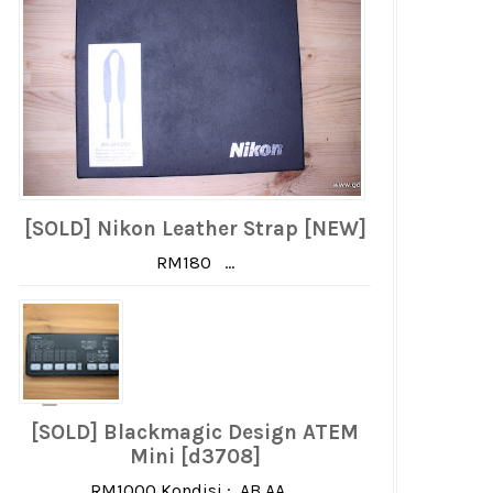
[SOLD] Nikon Leather Strap [NEW]
RM180 ...
[SOLD] Blackmagic Design ATEM
Mini [d3708]
RM1000 Kondisi : AB AA ...