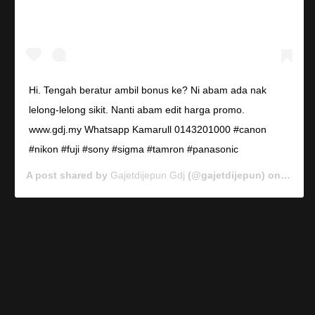
Hi. Tengah beratur ambil bonus ke? Ni abam ada nak
lelong-lelong sikit. Nanti abam edit harga promo.
www.gdj.my Whatsapp Kamarull 0143201000 #canon
#nikon #fuji #sony #sigma #tamron #panasonic
A post shared by
Gajetdijepun Gdj
(@gajetdijepun) on
Jan 7,