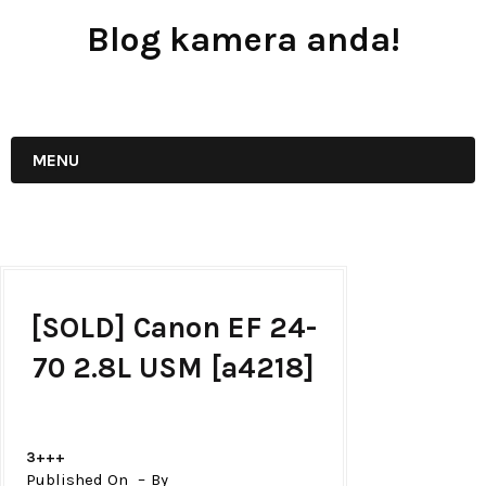
Blog kamera anda!
JUAL - BELI - SEWA PERALATAN KAMERA
MENU
[SOLD] Canon EF 24-
70 2.8L USM [a4218]
3+++
Published On
By