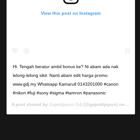
View this post on Instagram
Hi. Tengah beratur ambil bonus ke? Ni abam ada nak
lelong-lelong sikit. Nanti abam edit harga promo.
www.gdj.my Whatsapp Kamarull 0143201000 #canon
#nikon #fuji #sony #sigma #tamron #panasonic
A post shared by
Gajetdijepun Gdj
(@gajetdijepun) on
Jan 7,