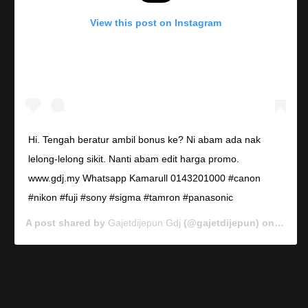
View this post on Instagram
Hi. Tengah beratur ambil bonus ke? Ni abam ada nak
lelong-lelong sikit. Nanti abam edit harga promo.
www.gdj.my Whatsapp Kamarull 0143201000 #canon
#nikon #fuji #sony #sigma #tamron #panasonic
A post shared by
Gajetdijepun Gdj
(@gajetdijepun) on
Jan 7,