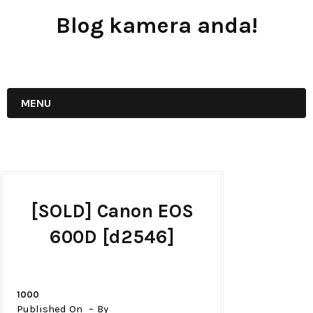
Blog kamera anda!
JUAL - BELI - SEWA PERALATAN KAMERA
MENU
[SOLD] Canon EOS
600D [d2546]
1000
Published On
By