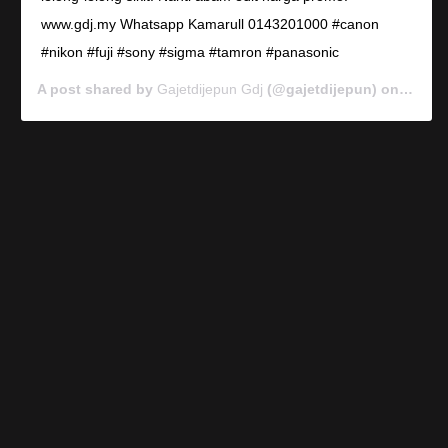
www.gdj.my Whatsapp Kamarull 0143201000 #canon
#nikon #fuji #sony #sigma #tamron #panasonic
A post shared by
Gajetdijepun Gdj
(@gajetdijepun) on
Jan 7,