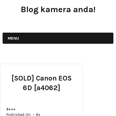
Blog kamera anda!
JUAL - BELI - SEWA PERALATAN KAMERA
MENU
[SOLD] Canon EOS
6D [a4062]
3+++
Published On
By