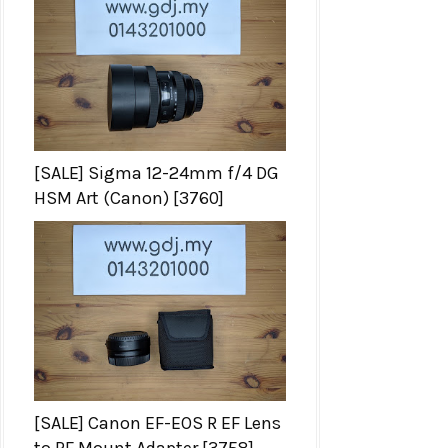
[SALE] Sigma 12-24mm f/4 DG
HSM Art (Canon) [3760]
[SALE] Canon EF-EOS R EF Lens
to RF Mount Adapter [3758]