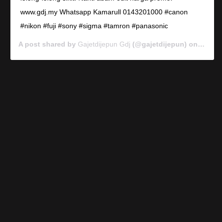
www.gdj.my Whatsapp Kamarull 0143201000 #canon
#nikon #fuji #sony #sigma #tamron #panasonic
A post shared by
Gajetdijepun Gdj
(@gajetdijepun) on
Jan 7,