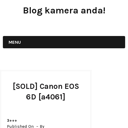
Blog kamera anda!
JUAL - BELI - SEWA PERALATAN KAMERA
MENU
[SOLD] Canon EOS
6D [a4061]
3+++
Published On
By