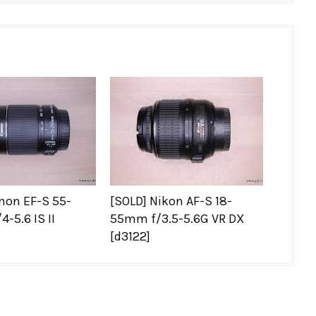
non EF-S 55-
[SOLD] Nikon AF-S 18-
-5.6 IS II
55mm f/3.5-5.6G VR DX
[d3122]