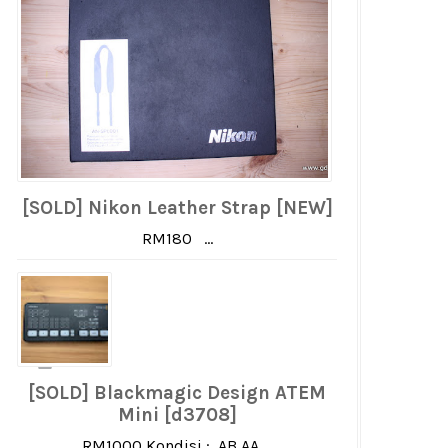
[SOLD] Nikon Leather Strap [NEW]
RM180 ...
[SOLD] Blackmagic Design ATEM
Mini [d3708]
RM1000 Kondisi : AB AA ...