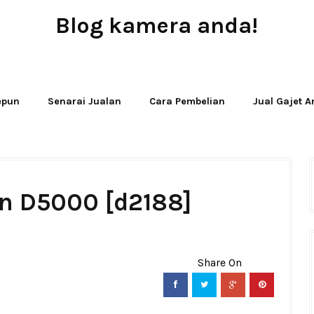
Blog kamera anda!
JUAL - BELI - SEWA PERALATAN KAMERA
Jepun
Senarai Jualan
Cara Pembelian
Jual Gajet 
on D5000 [d2188]