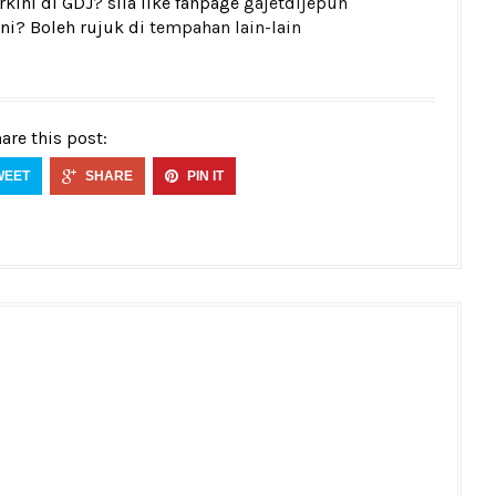
kini di GDJ? sila like fanpage
gajetdijepun
ni? Boleh rujuk di
tempahan lain-lain
are this post:
WEET
SHARE
PIN IT