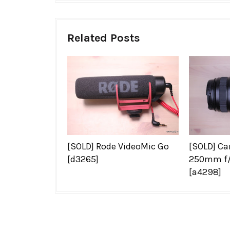
Related Posts
[SOLD] Rode VideoMic Go
[SOLD] Ca
[d3265]
250mm f/4
[a4298]