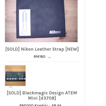
[SOLD] Nikon Leather Strap [NEW]
RM180 ...
[SOLD] Blackmagic Design ATEM
Mini [d3708]
RM1000 Kondisi : AB AA ...