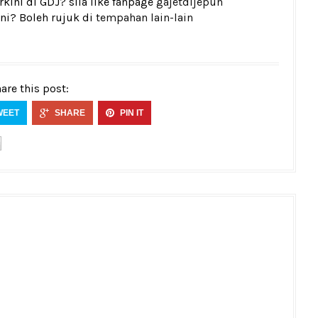
kini di GDJ? sila like fanpage
gajetdijepun
ni? Boleh rujuk di
tempahan lain-lain
are this post:
WEET
SHARE
PIN IT