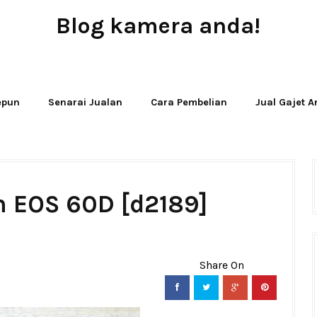
Blog kamera anda!
JUAL - BELI - SEWA PERALATAN KAMERA
Jepun
Senarai Jualan
Cara Pembelian
Jual Gajet 
n EOS 60D [d2189]