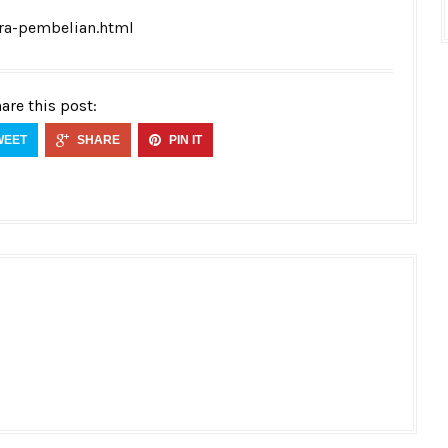
ra-pembelian.html
are this post:
WEET
SHARE
PIN IT