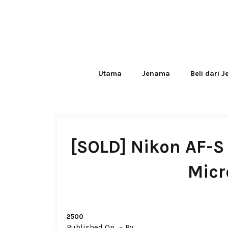
Utama
Jenama
Beli dari 
[SOLD] Nikon AF-S
Micr
2500
Published On
By