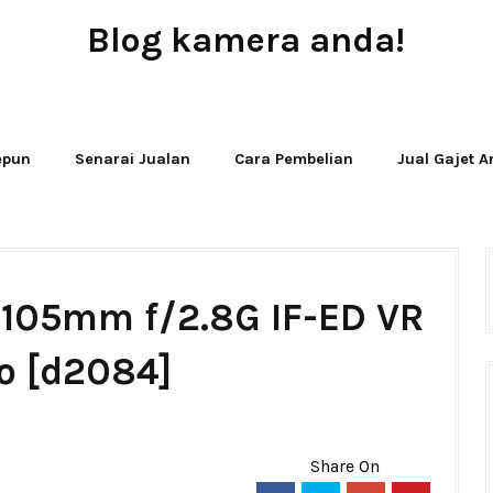
Blog kamera anda!
JUAL - BELI - SEWA PERALATAN KAMERA
Jepun
Senarai Jualan
Cara Pembelian
Jual Gajet 
 105mm f/2.8G IF-ED VR
o [d2084]