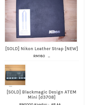
[SOLD] Nikon Leather Strap [NEW]
RM180 ...
[SOLD] Blackmagic Design ATEM
Mini [d3708]
RM1000 Kondisi : AB AA ...