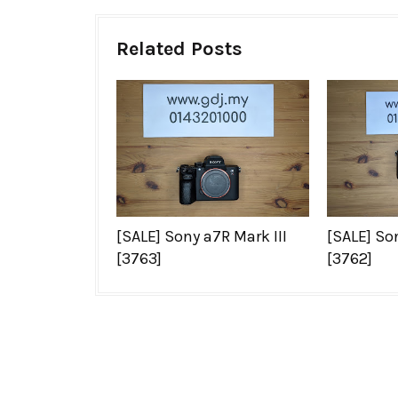
Related Posts
[SALE] Sony a7R Mark III
[SALE] Son
[3763]
[3762]