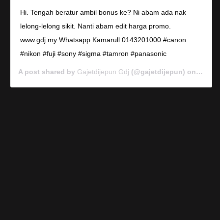
Hi. Tengah beratur ambil bonus ke? Ni abam ada nak
lelong-lelong sikit. Nanti abam edit harga promo.
www.gdj.my Whatsapp Kamarull 0143201000 #canon
#nikon #fuji #sony #sigma #tamron #panasonic
A post shared by
Gajetdijepun Gdj
(@gajetdijepun) on
Jan 7,