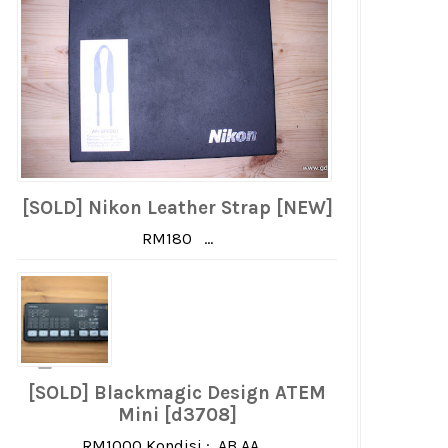
[SOLD] Nikon Leather Strap [NEW]
RM180 ...
[SOLD] Blackmagic Design ATEM
Mini [d3708]
RM1000 Kondisi : AB AA ...