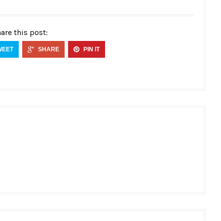
are this post:
WEET
SHARE
PIN IT