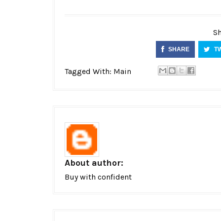
Sh
SHARE
T
Tagged With:
Main
About author:
Buy with confident