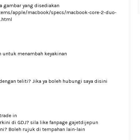
ada gambar yang disediakan
ystems/apple/macbook/specs/macbook-core-2-duo-
.html
n
untuk menambah keyakinan
gan teliti? Jika ya boleh hubungi saya disini
trade in
kini di GDJ? sila like fanpage
gajetdijepun
ni? Boleh rujuk di
tempahan lain-lain