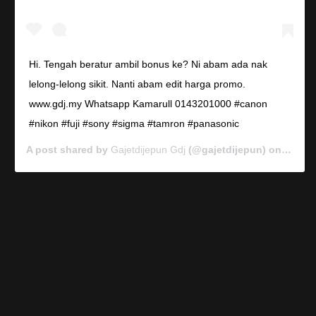
Hi. Tengah beratur ambil bonus ke? Ni abam ada nak
lelong-lelong sikit. Nanti abam edit harga promo.
www.gdj.my Whatsapp Kamarull 0143201000 #canon
#nikon #fuji #sony #sigma #tamron #panasonic
A post shared by
Gajetdijepun Gdj
(@gajetdijepun) on
Jan 7,