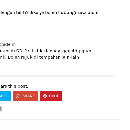
gan teliti? Jika ya boleh hubungi saya disini
trade in
kini di GDJ? sila like fanpage
gajetdijepun
ni? Boleh rujuk di
tempahan lain-lain
are this post:
WEET
SHARE
PIN IT