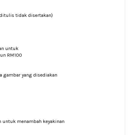
ditulis tidak disertakan)
an untuk
kaun RM100
ada gambar yang disediakan
n
untuk menambah keyakinan