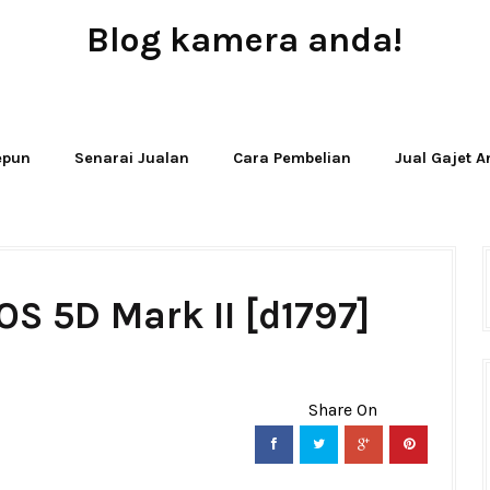
Blog kamera anda!
JUAL - BELI - SEWA PERALATAN KAMERA
Jepun
Senarai Jualan
Cara Pembelian
Jual Gajet 
S 5D Mark II [d1797]