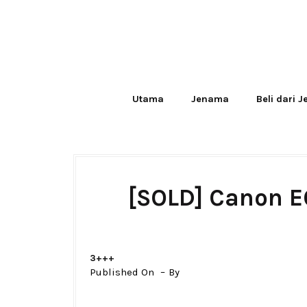
Utama
Jenama
Beli dari 
[SOLD] Canon EO
3+++
Published On
By