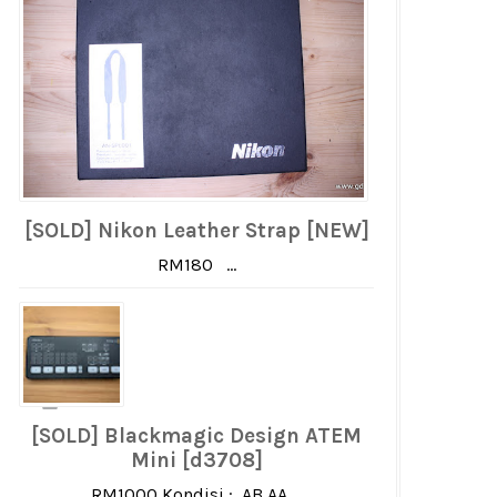
[SOLD] Nikon Leather Strap [NEW]
RM180 ...
[SOLD] Blackmagic Design ATEM
Mini [d3708]
RM1000 Kondisi : AB AA ...