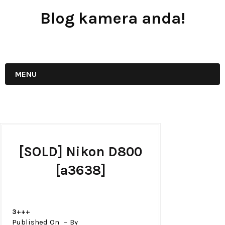
Blog kamera anda!
JUAL - BELI - SEWA PERALATAN KAMERA
MENU
[SOLD] Nikon D800
[a3638]
3+++
Published On
By