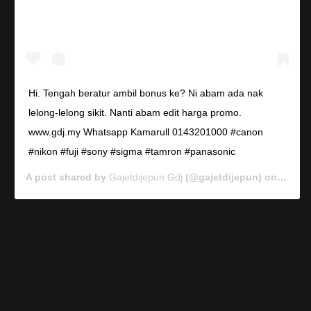
Hi. Tengah beratur ambil bonus ke? Ni abam ada nak
lelong-lelong sikit. Nanti abam edit harga promo.
www.gdj.my Whatsapp Kamarull 0143201000 #canon
#nikon #fuji #sony #sigma #tamron #panasonic
A post shared by
Gajetdijepun Gdj
(@gajetdijepun) on
Jan 7,