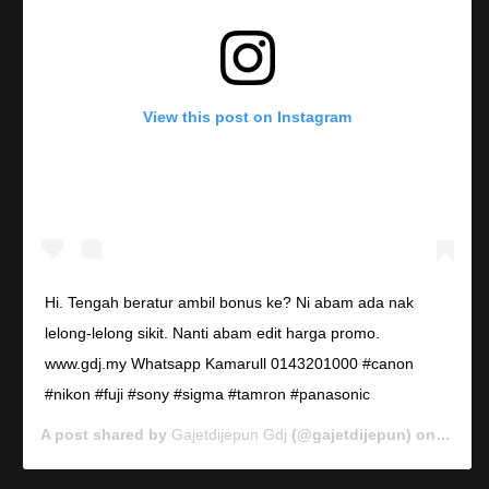
View this post on Instagram
Hi. Tengah beratur ambil bonus ke? Ni abam ada nak
lelong-lelong sikit. Nanti abam edit harga promo.
www.gdj.my Whatsapp Kamarull 0143201000 #canon
#nikon #fuji #sony #sigma #tamron #panasonic
A post shared by
Gajetdijepun Gdj
(@gajetdijepun) on
Jan 7,