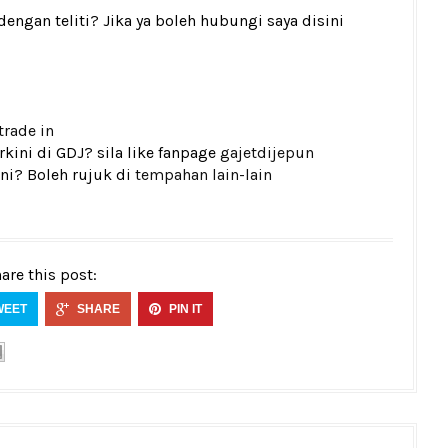
gan teliti? Jika ya boleh hubungi saya disini
trade in
kini di GDJ? sila like fanpage
gajetdijepun
ni? Boleh rujuk di
tempahan lain-lain
are this post:
WEET
SHARE
PIN IT