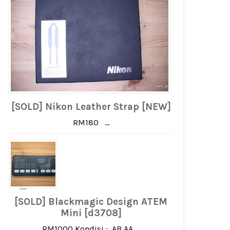
[SOLD] Nikon Leather Strap [NEW]
RM180 ...
[SOLD] Blackmagic Design ATEM
Mini [d3708]
RM1000 Kondisi : AB AA ...