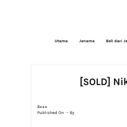
Utama
Jenama
Beli dari 
[SOLD] Ni
3+++
Published On
By