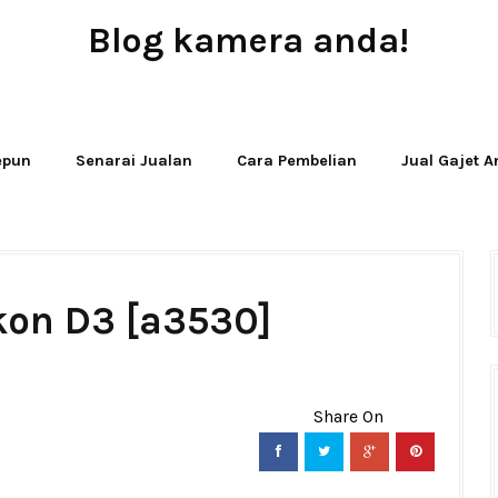
Blog kamera anda!
JUAL - BELI - SEWA PERALATAN KAMERA
Jepun
Senarai Jualan
Cara Pembelian
Jual Gajet 
kon D3 [a3530]