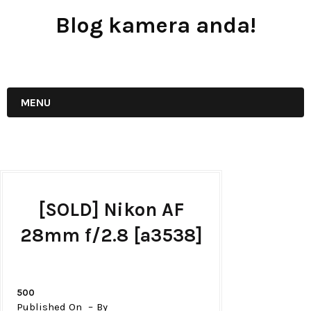
Blog kamera anda!
JUAL - BELI - SEWA PERALATAN KAMERA
MENU
[SOLD] Nikon AF
28mm f/2.8 [a3538]
500
Published On
By