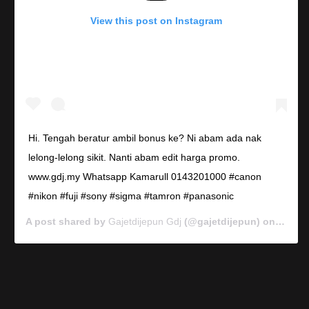
View this post on Instagram
Hi. Tengah beratur ambil bonus ke? Ni abam ada nak
lelong-lelong sikit. Nanti abam edit harga promo.
www.gdj.my Whatsapp Kamarull 0143201000 #canon
#nikon #fuji #sony #sigma #tamron #panasonic
A post shared by
Gajetdijepun Gdj
(@gajetdijepun) on
Jan 7,