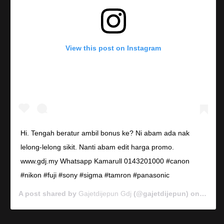
View this post on Instagram
Hi. Tengah beratur ambil bonus ke? Ni abam ada nak
lelong-lelong sikit. Nanti abam edit harga promo.
www.gdj.my Whatsapp Kamarull 0143201000 #canon
#nikon #fuji #sony #sigma #tamron #panasonic
A post shared by
Gajetdijepun Gdj
(@gajetdijepun) on
Jan 7,