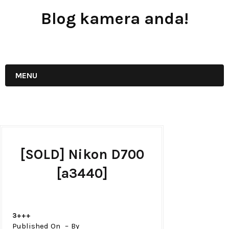
Blog kamera anda!
JUAL - BELI - SEWA PERALATAN KAMERA
MENU
[SOLD] Nikon D700
[a3440]
3+++
Published On
By