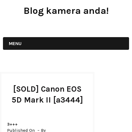
Blog kamera anda!
JUAL - BELI - SEWA PERALATAN KAMERA
MENU
[SOLD] Canon EOS
5D Mark II [a3444]
3+++
Published On
By