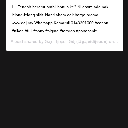
Hi. Tengah beratur ambil bonus ke? Ni abam ada nak
lelong-lelong sikit. Nanti abam edit harga promo.
www.gdj.my Whatsapp Kamarull 0143201000 #canon
#nikon #fuji #sony #sigma #tamron #panasonic
A post shared by
Gajetdijepun Gdj
(@gajetdijepun) on
Jan 7,