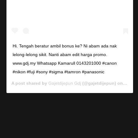
Hi. Tengah beratur ambil bonus ke? Ni abam ada nak
lelong-lelong sikit. Nanti abam edit harga promo.
www.gdj.my Whatsapp Kamarull 0143201000 #canon
#nikon #fuji #sony #sigma #tamron #panasonic
A post shared by
Gajetdijepun Gdj
(@gajetdijepun) on
Jan 7,