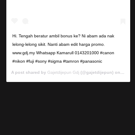
Hi. Tengah beratur ambil bonus ke? Ni abam ada nak
lelong-lelong sikit. Nanti abam edit harga promo.
www.gdj.my Whatsapp Kamarull 0143201000 #canon
#nikon #fuji #sony #sigma #tamron #panasonic
A post shared by
Gajetdijepun Gdj
(@gajetdijepun) on
Jan 7,