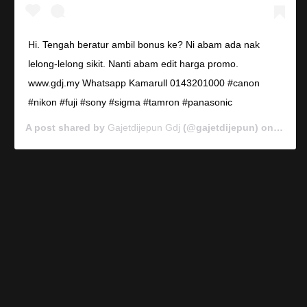
Hi. Tengah beratur ambil bonus ke? Ni abam ada nak
lelong-lelong sikit. Nanti abam edit harga promo.
www.gdj.my Whatsapp Kamarull 0143201000 #canon
#nikon #fuji #sony #sigma #tamron #panasonic
A post shared by
Gajetdijepun Gdj
(@gajetdijepun) on
Jan 7,