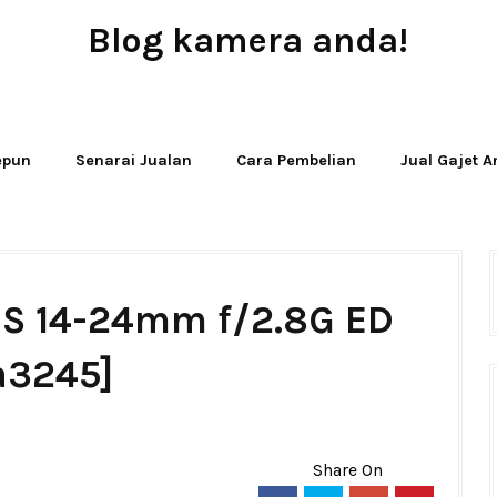
Blog kamera anda!
JUAL - BELI - SEWA PERALATAN KAMERA
Jepun
Senarai Jualan
Cara Pembelian
Jual Gajet 
-S 14-24mm f/2.8G ED
a3245]