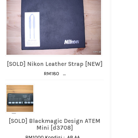
[SOLD] Nikon Leather Strap [NEW]
RM180 ...
[SOLD] Blackmagic Design ATEM
Mini [d3708]
RM1000 Kondisi : AB AA ...