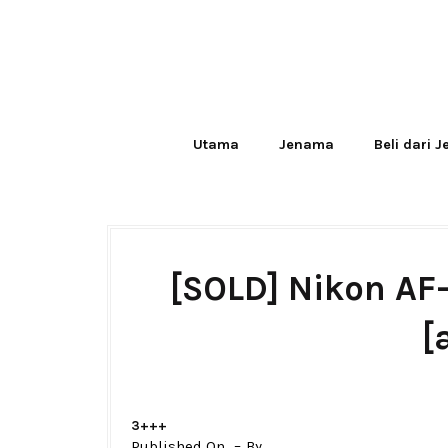
Utama
Jenama
Beli dari 
[SOLD] Nikon AF
[
3+++
Published On
By