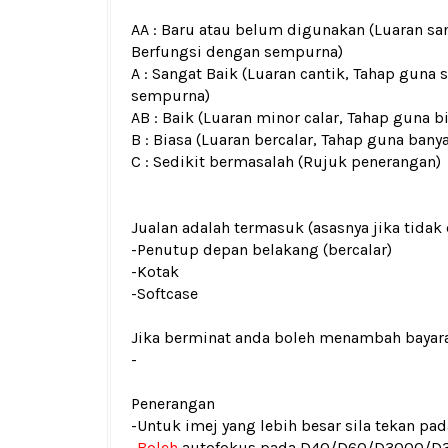
AA : Baru atau belum digunakan (Luaran san
Berfungsi dengan sempurna)
A : Sangat Baik (Luaran cantik, Tahap guna 
sempurna)
AB : Baik (Luaran minor calar, Tahap guna b
B : Biasa (Luaran bercalar, Tahap guna bany
C : Sedikit bermasalah (Rujuk penerangan)
Jualan adalah termasuk (asasnya jika tidak 
-Penutup depan belakan
g
(bercalar)
-Kotak
-Softcase
Jika berminat anda boleh menambah bayar
-
Penerangan
-Untuk imej yang lebih besar sila tekan p
-
Boleh
autofokus pada D40/D60/D3000/D3