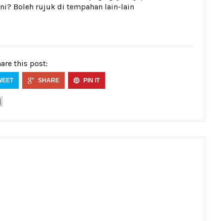
ni? Boleh rujuk di
tempahan lain-lain
are this post:
WEET
SHARE
PIN IT