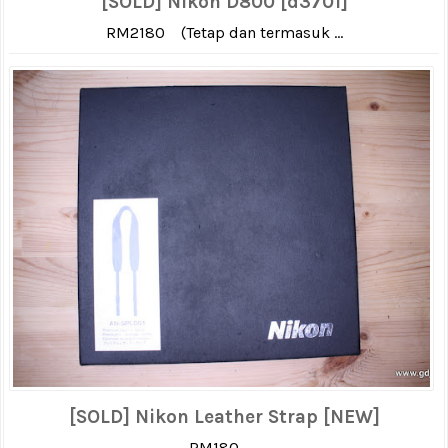
[SOLD] Nikon D800 [d3701]
RM2180 (Tetap dan termasuk ...
[SOLD] Nikon Leather Strap [NEW]
RM180 ...