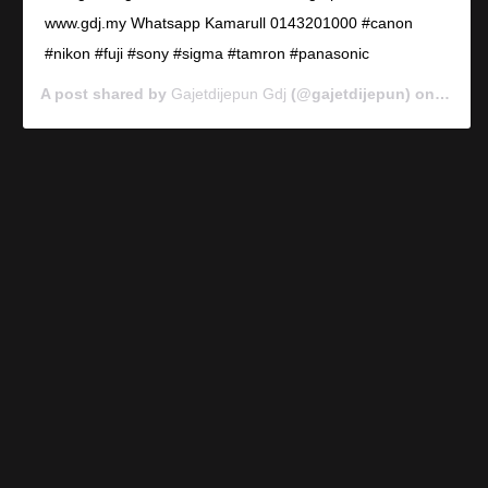
www.gdj.my Whatsapp Kamarull 0143201000 #canon
#nikon #fuji #sony #sigma #tamron #panasonic
A post shared by
Gajetdijepun Gdj
(@gajetdijepun) on
Jan 7,