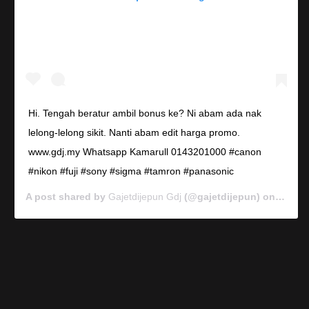
Hi. Tengah beratur ambil bonus ke? Ni abam ada nak
lelong-lelong sikit. Nanti abam edit harga promo.
www.gdj.my Whatsapp Kamarull 0143201000 #canon
#nikon #fuji #sony #sigma #tamron #panasonic
A post shared by
Gajetdijepun Gdj
(@gajetdijepun) on
Jan 7,