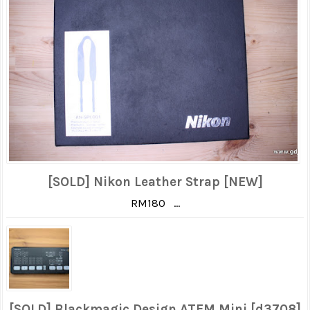
[SOLD] Nikon Leather Strap [NEW]
RM180 ...
[SOLD] Blackmagic Design ATEM Mini [d3708]