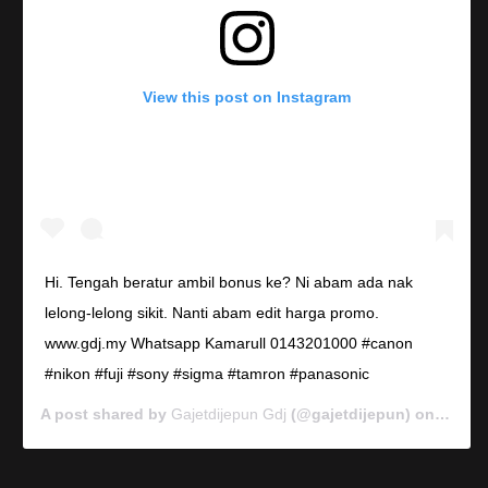
View this post on Instagram
Hi. Tengah beratur ambil bonus ke? Ni abam ada nak
lelong-lelong sikit. Nanti abam edit harga promo.
www.gdj.my Whatsapp Kamarull 0143201000 #canon
#nikon #fuji #sony #sigma #tamron #panasonic
A post shared by
Gajetdijepun Gdj
(@gajetdijepun) on
Jan 7,