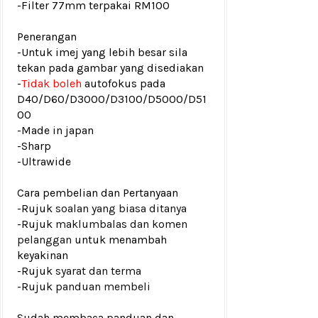
-Filter 77mm terpakai RM100
Penerangan
-Untuk imej yang lebih besar sila
tekan pada gambar yang disediakan
-
Tidak boleh
autofokus pada
D40/D60/D3000/D3100/D5000/D51
00
-Made in japan
-Sharp
-Ultrawide
Cara pembelian dan Pertanyaan
-Rujuk
soalan yang biasa ditanya
-Rujuk
maklumbalas dan komen
pelanggan
untuk menambah
keyakinan
-Rujuk
syarat dan terma
-Rujuk
panduan membeli
Sudah membaca panduan dan