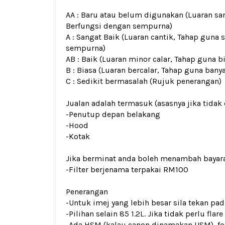
AA : Baru atau belum digunakan (Luaran san
Berfungsi dengan sempurna)
A : Sangat Baik (Luaran cantik, Tahap guna 
sempurna)
AB : Baik (Luaran minor calar, Tahap guna b
B : Biasa (Luaran bercalar, Tahap guna bany
C : Sedikit bermasalah (Rujuk penerangan)
Jualan adalah termasuk (asasnya jika tidak 
-Penutup depan belakang
-Hood
-Kotak
Jika berminat anda boleh menambah bayar
-Filter berjenama terpakai RM100
Penerangan
-Untuk imej yang lebih besar sila tekan p
-Pilihan selain
85 1.2L
. Jika tidak perlu
flare
-Ada HSM (kalau canon dinamakan USM), fo