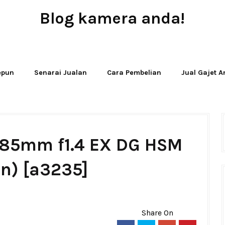
Blog kamera anda!
JUAL - BELI - SEWA PERALATAN KAMERA
Jepun
Senarai Jualan
Cara Pembelian
Jual Gajet 
 85mm f1.4 EX DG HSM
n) [a3235]