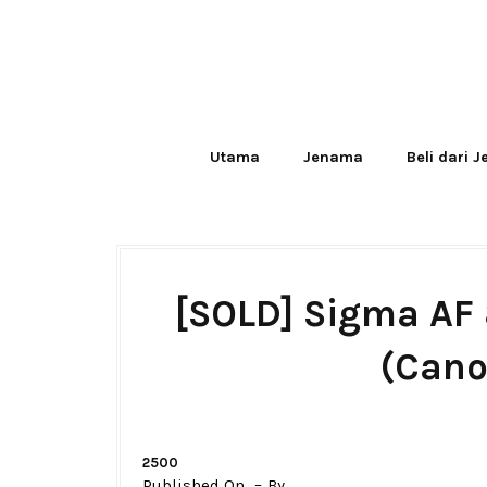
Utama
Jenama
Beli dari 
[SOLD] Sigma AF
(Cano
2500
Published On
By