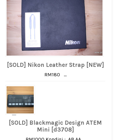
[SOLD] Nikon Leather Strap [NEW]
RM180 ...
[SOLD] Blackmagic Design ATEM
Mini [d3708]
RM1000 Kondisi : AB AA ...