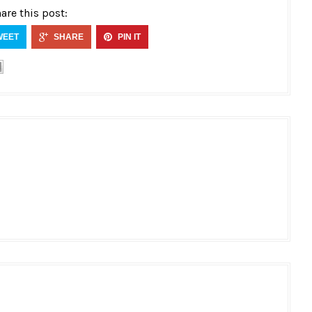
are this post:
WEET
SHARE
PIN IT