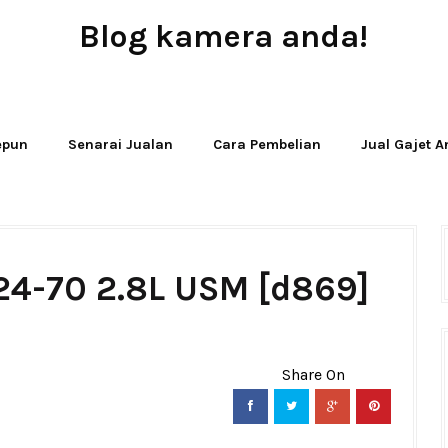
Blog kamera anda!
JUAL - BELI - SEWA PERALATAN KAMERA
Jepun
Senarai Jualan
Cara Pembelian
Jual Gajet 
24-70 2.8L USM [d869]