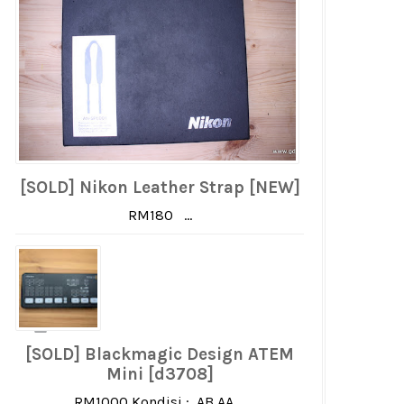
[SOLD] Nikon Leather Strap [NEW]
RM180 ...
[SOLD] Blackmagic Design ATEM
Mini [d3708]
RM1000 Kondisi : AB AA ...