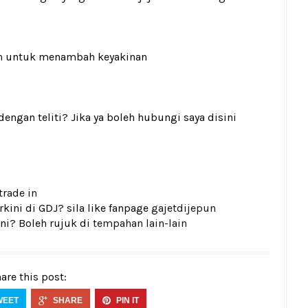
n
untuk menambah keyakinan
gan teliti? Jika ya boleh hubungi saya disini
trade in
kini di GDJ? sila like fanpage
gajetdijepun
ni? Boleh rujuk di
tempahan lain-lain
are this post:
WEET
SHARE
PIN IT