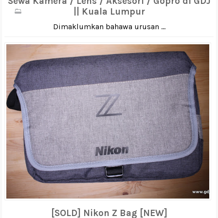
Sewa Kamera / Lens / Aksesori / Gopro di GDJ
|| Kuala Lumpur
Dimaklumkan bahawa urusan ...
[SOLD] Nikon Z Bag [NEW]