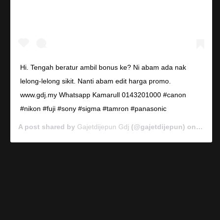
Hi. Tengah beratur ambil bonus ke? Ni abam ada nak
lelong-lelong sikit. Nanti abam edit harga promo.
www.gdj.my Whatsapp Kamarull 0143201000 #canon
#nikon #fuji #sony #sigma #tamron #panasonic
A post shared by
Gajetdijepun Gdj
(@gajetdijepun) on
Jan 7,