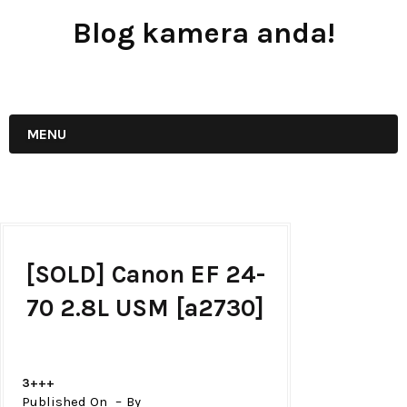
Blog kamera anda!
JUAL - BELI - SEWA PERALATAN KAMERA
MENU
[SOLD] Canon EF 24-
70 2.8L USM [a2730]
3+++
Published On
By