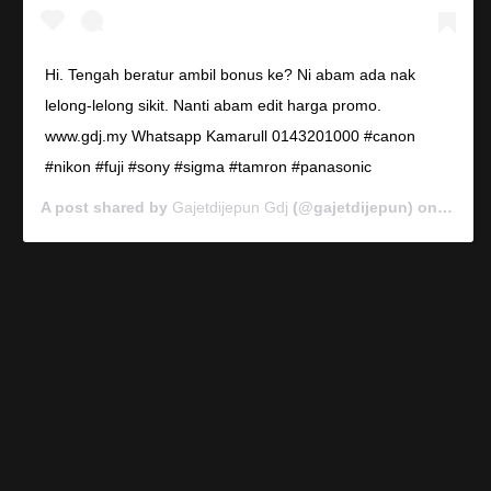
Hi. Tengah beratur ambil bonus ke? Ni abam ada nak
lelong-lelong sikit. Nanti abam edit harga promo.
www.gdj.my Whatsapp Kamarull 0143201000 #canon
#nikon #fuji #sony #sigma #tamron #panasonic
A post shared by
Gajetdijepun Gdj
(@gajetdijepun) on
Jan 7,