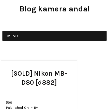
Blog kamera anda!
JUAL - BELI - SEWA PERALATAN KAMERA
MENU
[SOLD] Nikon MB-
D80 [d882]
500
Published On
By