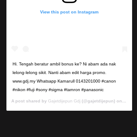
View this post on Instagram
Hi. Tengah beratur ambil bonus ke? Ni abam ada nak
lelong-lelong sikit. Nanti abam edit harga promo.
www.gdj.my Whatsapp Kamarull 0143201000 #canon
#nikon #fuji #sony #sigma #tamron #panasonic
A post shared by
Gajetdijepun Gdj
(@gajetdijepun) on
Jan 7,