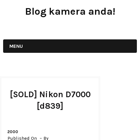
Blog kamera anda!
JUAL - BELI - SEWA PERALATAN KAMERA
MENU
[SOLD] Nikon D7000
[d839]
2000
Published On
By