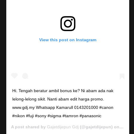
View this post on Instagram
Hi. Tengah beratur ambil bonus ke? Ni abam ada nak
lelong-lelong sikit. Nanti abam edit harga promo.
www.gdj.my Whatsapp Kamarull 0143201000 #canon
#nikon #fuji #sony #sigma #tamron #panasonic
A post shared by
Gajetdijepun Gdj
(@gajetdijepun) on
Jan 7,