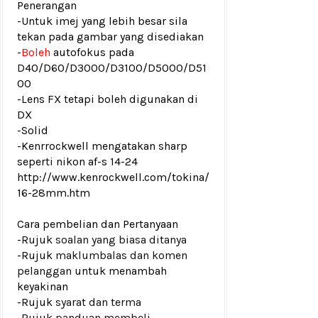
Penerangan
-Untuk imej yang lebih besar sila
tekan pada gambar yang disediakan
-
Boleh
autofokus pada
D40/D60/D3000/D3100/D5000/D51
00
-Lens FX tetapi boleh digunakan di
DX
-Solid
-Kenrrockwell mengatakan sharp
seperti nikon af-s 14-24
http://www.kenrockwell.com/tokina/
16-28mm.htm
Cara pembelian dan Pertanyaan
-Rujuk
soalan yang biasa ditanya
-Rujuk
maklumbalas dan komen
pelanggan
untuk menambah
keyakinan
-Rujuk
syarat dan terma
-Rujuk
panduan membeli