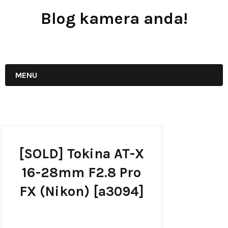
Blog kamera anda!
JUAL - BELI - SEWA PERALATAN KAMERA
MENU
[SOLD] Tokina AT-X
16-28mm F2.8 Pro
FX (Nikon) [a3094]