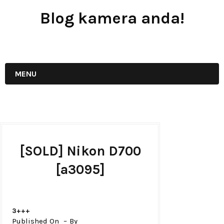
Blog kamera anda!
JUAL - BELI - SEWA PERALATAN KAMERA
MENU
[SOLD] Nikon D700
[a3095]
3+++
Published On
By