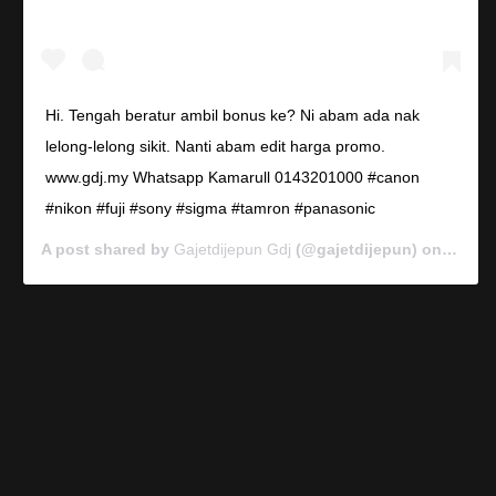
Hi. Tengah beratur ambil bonus ke? Ni abam ada nak
lelong-lelong sikit. Nanti abam edit harga promo.
www.gdj.my Whatsapp Kamarull 0143201000 #canon
#nikon #fuji #sony #sigma #tamron #panasonic
A post shared by
Gajetdijepun Gdj
(@gajetdijepun) on
Jan 7,