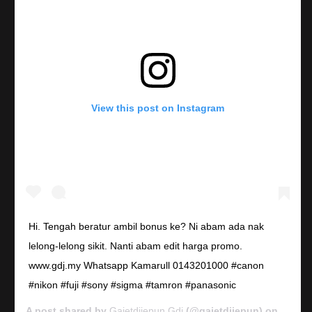
View this post on Instagram
Hi. Tengah beratur ambil bonus ke? Ni abam ada nak
lelong-lelong sikit. Nanti abam edit harga promo.
www.gdj.my Whatsapp Kamarull 0143201000 #canon
#nikon #fuji #sony #sigma #tamron #panasonic
A post shared by
Gajetdijepun Gdj
(@gajetdijepun) on
Jan 7,